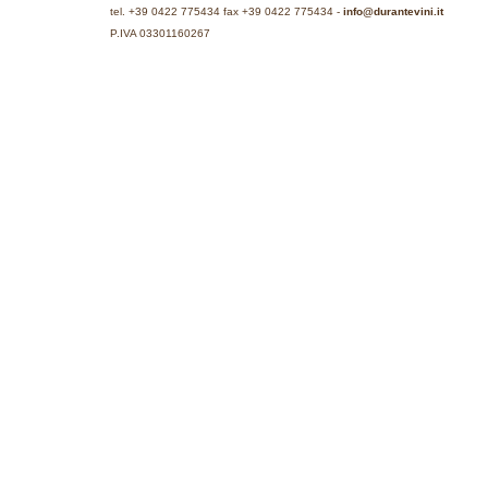
tel. +39 0422 775434 fax +39 0422 775434 -
info@durantevini.it
P.IVA 03301160267