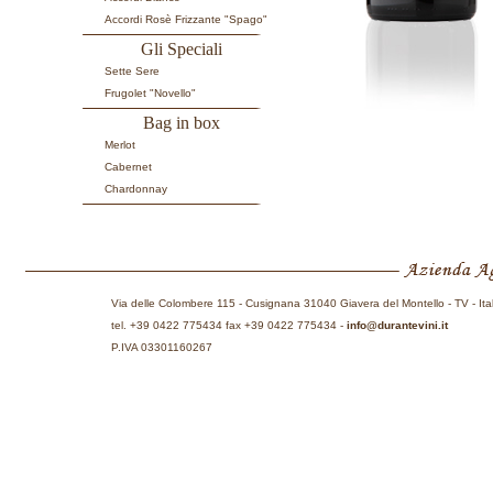
Accordi Rosè Frizzante "Spago"
Gli Speciali
Sette Sere
Frugolet "Novello"
Bag in box
Merlot
Cabernet
Chardonnay
Via delle Colombere 115 - Cusignana 31040 Giavera del Montello - TV - Ita
tel. +39 0422 775434 fax +39 0422 775434 -
info@durantevini.it
P.IVA 03301160267