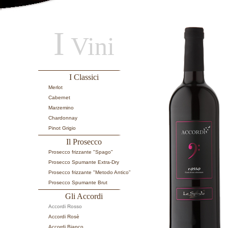
I
Vini
I Classici
Merlot
Cabernet
Marzemino
Chardonnay
Pinot Grigio
Il Prosecco
Prosecco frizzante "Spago"
Prosecco Spumante Extra-Dry
Prosecco frizzante "Metodo Antico”
Prosecco Spumante Brut
Gli Accordi
Accordi Rosso
Accordi Rosè
Accordi Bianco