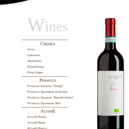
W
ines
Classics
Merlot
Cabernet
Marzemino
Chardonnay
Pinot Grigio
Prosecco
Prosecco frizzante "Spago"
Prosecco Spumante Extra-Dry
Prosecco frizzante "Metodo Antico”
Prosecco Spumante Brut
Accordi
Accordi Rosso
Accordi Rosè
Accordi Bianco