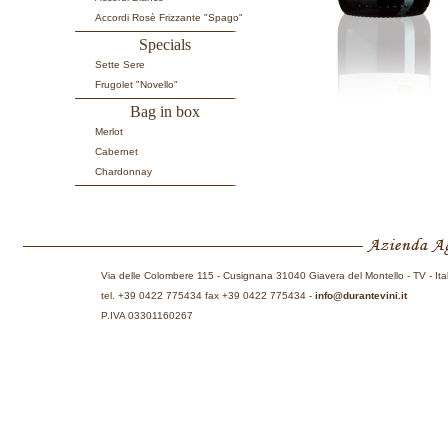
Accordi Rosè Frizzante "Spago"
Specials
Sette Sere
Frugolet "Novello"
Bag in box
Merlot
Cabernet
Chardonnay
Via delle Colombere 115 - Cusignana 31040 Giavera del Montello - TV - Ita
tel. +39 0422 775434 fax +39 0422 775434 -
info@durantevini.it
P.IVA 03301160267