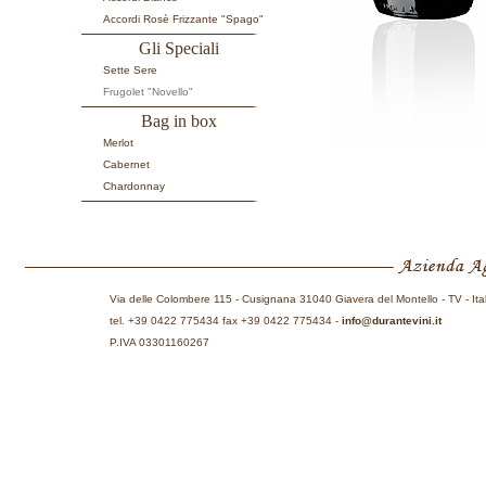
Accordi Rosè Frizzante "Spago"
Gli Speciali
Sette Sere
Frugolet "Novello"
Bag in box
Merlot
Cabernet
Chardonnay
Via delle Colombere 115 - Cusignana 31040 Giavera del Montello - TV - Ita
tel. +39 0422 775434 fax +39 0422 775434 -
info@durantevini.it
P.IVA 03301160267