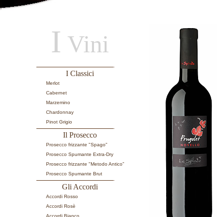
I
Vini
I Classici
Merlot
Cabernet
Marzemino
Chardonnay
Pinot Grigio
Il Prosecco
Prosecco frizzante "Spago"
Prosecco Spumante Extra-Dry
Prosecco frizzante "Metodo Antico”
Prosecco Spumante Brut
Gli Accordi
Accordi Rosso
Accordi Rosè
Accordi Bianco