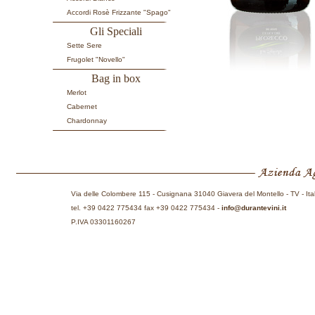
Accordi Rosè Frizzante "Spago"
Gli Speciali
Sette Sere
Frugolet "Novello"
Bag in box
Merlot
Cabernet
Chardonnay
Via delle Colombere 115 - Cusignana 31040 Giavera del Montello - TV - Ita
tel. +39 0422 775434 fax +39 0422 775434 -
info@durantevini.it
P.IVA 03301160267