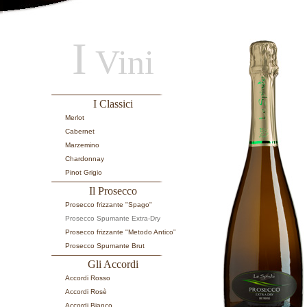
I
Vini
I Classici
Merlot
Cabernet
Marzemino
Chardonnay
Pinot Grigio
Il Prosecco
Prosecco frizzante "Spago"
Prosecco Spumante Extra-Dry
Prosecco frizzante "Metodo Antico”
Prosecco Spumante Brut
Gli Accordi
Accordi Rosso
Accordi Rosè
Accordi Bianco